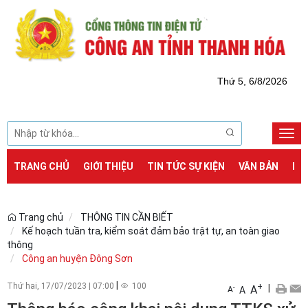
Thứ 5, 6/8/2026
Togg
navi
TRANG CHỦ
GIỚI THIỆU
TIN TỨC SỰ KIỆN
VĂN BẢN
DỊ
Trang chủ
THÔNG TIN CẦN BIẾT
Kế hoạch tuần tra, kiểm soát đảm bảo trật tự, an toàn giao
thông
Công an huyện Đông Sơn
|
Thứ hai, 17/07/2023
|
07:00
100
+
|
A
-
A
A