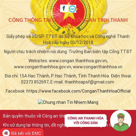
CỔNG THÔNG TIN ĐIỆN TỬ CÔNG AN TỈNH THANH
HÓA
Giấy phép số 05/GP-TTĐT do Sở Khoa học và Công nghệ Thanh
Hoá cấp ngày 03/12/2018
Người chịu trách nhiệm nội dung: Trưởng Ban biên tập Cổng TTĐT
Websites: www.congan.thanhhoa.gov.vn,
www.conganthanhhoa.gov.vn, www.conganthanhhoa.vn
Địa chỉ: 15A Hạc Thành, P. Hạc Thành, Tỉnh Thanh Hóa. Điện thoại:
02373 852697, E-mail: thanhhoapsf@gmail.com
Facebook:
https://www.facebook.com/ConganThanhHoaOfficial
Bản quyền thuộc về Công an tỉnh Thanh Hóa.
Khi sử dụng lại thông tin, đề nghị ghi rõ nguồn "Công an tỉnh Thanh
Hóa"
Đã kết nối EMC