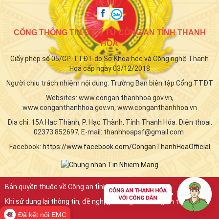
CỔNG THÔNG TIN ĐIỆN TỬ CÔNG AN TỈNH THANH
HÓA
Giấy phép số 05/GP-TTĐT do Sở Khoa học và Công nghệ Thanh
Hoá cấp ngày 03/12/2018
Người chịu trách nhiệm nội dung: Trưởng Ban biên tập Cổng TTĐT
Websites: www.congan.thanhhoa.gov.vn,
www.conganthanhhoa.gov.vn, www.conganthanhhoa.vn
Địa chỉ: 15A Hạc Thành, P. Hạc Thành, Tỉnh Thanh Hóa. Điện thoại:
02373 852697, E-mail: thanhhoapsf@gmail.com
Facebook:
https://www.facebook.com/ConganThanhHoaOfficial
Bản quyền thuộc về Công an tỉnh Thanh Hóa.
Khi sử dụng lại thông tin, đề nghị ghi rõ nguồn "Công an tỉnh Thanh
Hóa"
Đã kết nối EMC