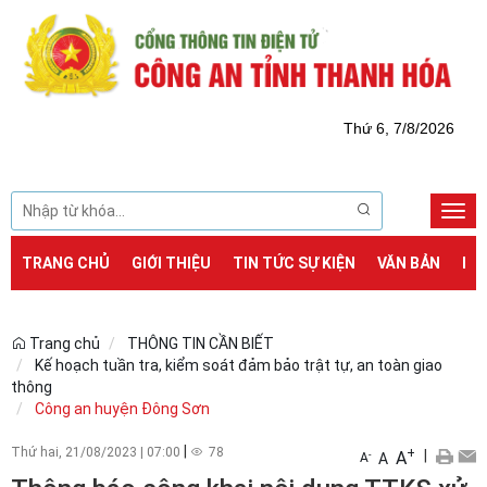
Thứ 6, 7/8/2026
Togg
navi
TRANG CHỦ
GIỚI THIỆU
TIN TỨC SỰ KIỆN
VĂN BẢN
DỊ
Trang chủ
THÔNG TIN CẦN BIẾT
Kế hoạch tuần tra, kiểm soát đảm bảo trật tự, an toàn giao
thông
Công an huyện Đông Sơn
|
Thứ hai, 21/08/2023
|
07:00
78
+
|
A
-
A
A