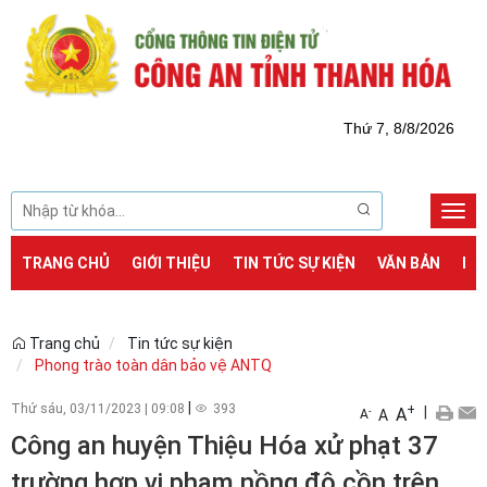
Thứ 7, 8/8/2026
Togg
navi
TRANG CHỦ
GIỚI THIỆU
TIN TỨC SỰ KIỆN
VĂN BẢN
DỊ
Trang chủ
Tin tức sự kiện
Phong trào toàn dân bảo vệ ANTQ
|
Thứ sáu, 03/11/2023
|
09:08
393
+
|
A
-
A
A
Công an huyện Thiệu Hóa xử phạt 37
trường hợp vi phạm nồng độ cồn trên