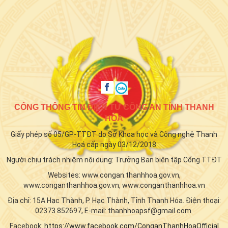
CỔNG THÔNG TIN ĐIỆN TỬ CÔNG AN TỈNH THANH
HÓA
Giấy phép số 05/GP-TTĐT do Sở Khoa học và Công nghệ Thanh
Hoá cấp ngày 03/12/2018
Người chịu trách nhiệm nội dung: Trưởng Ban biên tập Cổng TTĐT
Websites: www.congan.thanhhoa.gov.vn,
www.conganthanhhoa.gov.vn, www.conganthanhhoa.vn
Địa chỉ: 15A Hạc Thành, P. Hạc Thành, Tỉnh Thanh Hóa. Điện thoại:
02373 852697, E-mail: thanhhoapsf@gmail.com
Facebook:
https://www.facebook.com/ConganThanhHoaOfficial