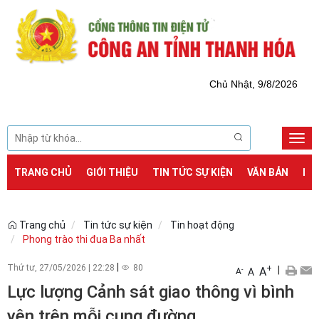
Chủ Nhật, 9/8/2026
Togg
navi
TRANG CHỦ
GIỚI THIỆU
TIN TỨC SỰ KIỆN
VĂN BẢN
DỊ
Trang chủ
Tin tức sự kiện
Tin hoạt động
Phong trào thi đua Ba nhất
|
Thứ tư, 27/05/2026
|
22:28
80
+
|
A
-
A
A
Lực lượng Cảnh sát giao thông vì bình
yên trên mỗi cung đường