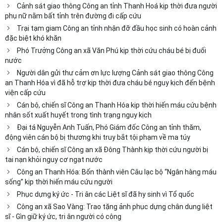
Cảnh sát giao thông Công an tỉnh Thanh Hoá kịp thời đưa người
phụ nữ nằm bất tỉnh trên đường đi cấp cứu
Trại tạm giam Công an tỉnh nhận đỡ đầu học sinh có hoàn cảnh
đặc biệt khó khăn
Phó Trưởng Công an xã Văn Phú kịp thời cứu cháu bé bị đuối
nước
Người dân gửi thư cảm ơn lực lượng Cảnh sát giao thông Công
an Thanh Hóa vì đã hỗ trợ kịp thời đưa cháu bé nguy kịch đến bệnh
viện cấp cứu
Cán bộ, chiến sĩ Công an Thanh Hóa kịp thời hiến máu cứu bệnh
nhân sốt xuất huyết trong tình trạng nguy kịch
Đại tá Nguyễn Anh Tuấn, Phó Giám đốc Công an tỉnh thăm,
động viên cán bộ bị thương khi truy bắt tội phạm về ma túy
Cán bộ, chiến sĩ Công an xã Đông Thành kịp thời cứu người bị
tai nạn khỏi nguy cơ ngạt nước
Công an Thanh Hóa: Bốn thành viên Câu lạc bộ “Ngân hàng máu
sống” kịp thời hiến máu cứu người
Phục dựng ký ức - Tri ân các Liệt sĩ đã hy sinh vì Tổ quốc
Công an xã Sao Vàng: Trao tặng ảnh phục dựng chân dung liệt
sĩ - Gìn giữ ký ức, tri ân người có công