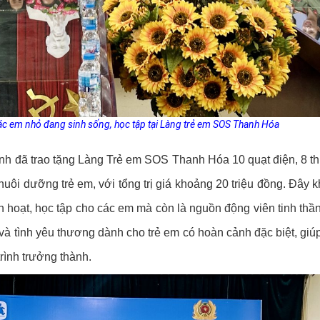
các em nhỏ đang sinh sống, học tập tại Làng trẻ em SOS Thanh Hóa
nh đã trao tặng Làng Trẻ em SOS Thanh Hóa 10 quạt điện, 8 t
nuôi dưỡng trẻ em, với tổng trị giá khoảng 20 triệu đồng. Đây 
inh hoạt, học tập cho các em mà còn là nguồn động viên tinh thần
 và tình yêu thương dành cho trẻ em có hoàn cảnh đặc biệt, giú
rình trưởng thành.