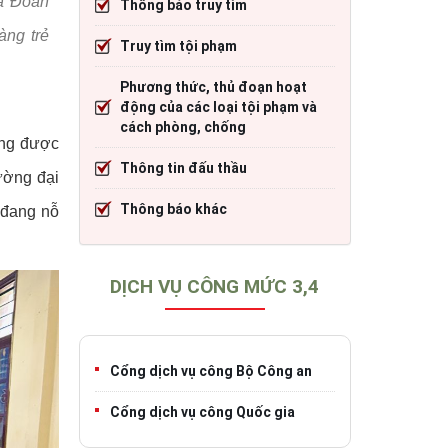
và Đoàn
Thông báo truy tìm
cháy
Thông tin đấu thầu
Trang TTĐT Cục CSGT đường bộ
àng trẻ
Truy tìm tội phạm
)
o tạo
Thông báo khác
Trang TTĐT Sở Giao thông vận tải tỉnh 
Phương thức, thủ đoạn hoạt
h
Trang TTĐT Cục Đăng kiểm Việt Nam
động của các loại tội phạm và
cách phòng, chống
ang được
Thông tin đấu thầu
iao thông
rường đại
Thông báo khác
 đang nỗ
DỊCH VỤ CÔNG MỨC 3,4
Cổng dịch vụ công Bộ Công an
Cổng dịch vụ công Quốc gia