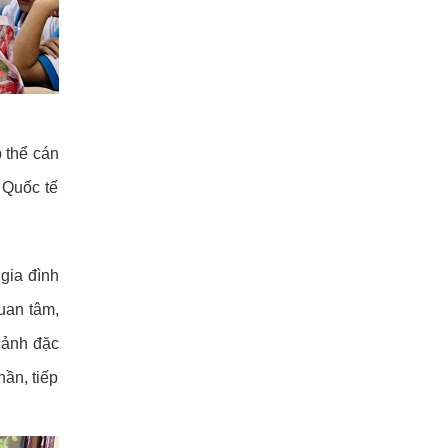
 thể cán
 Quốc tế
gia đình
uan tâm,
cảnh đặc
ần, tiếp