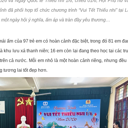
6 và Ngày Quốc tế Thiếu nhi 1/6, chiều 01/6, Hội Phụ nữ 
 Đề án 06
Phòng cháy chữa 
h đã phối hợp tổ chức chương trình “Vui Tết Thiếu nhi” tại L
gày truyền thống lực lượng An ninh nhân dân (12/7/1946 - 12/7/2026
Tuyển dụng và đà
ột ngày hội ý nghĩa, ấm áp và tràn đầy yêu thương…
Chế độ chính sác
Pháp chế
ái ấm của 97 trẻ em có hoàn cảnh đặc biệt, trong đó 81 em đ
Trật tự, an toàn g
à khu lưu xá thanh niên; 16 em còn lại đang theo học tại các t
 trên cả nước. Mỗi em nhỏ là một hoàn cảnh riêng, nhưng đều
Lĩnh vực khác
 tương lai tốt đẹp hơn.