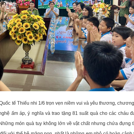
c tế Thiếu nhi 1/6 trọn vẹn niềm vui và yêu thương, chương 
nghệ ấm áp, ý nghĩa và trao tặng 81 suất quà cho các cháu đ
Những món quà tuy không lớn về vật chất nhưng chứa đựng t
 đối với thế hệ măng non, nhất là những em nhỏ có hoàn cảnh th