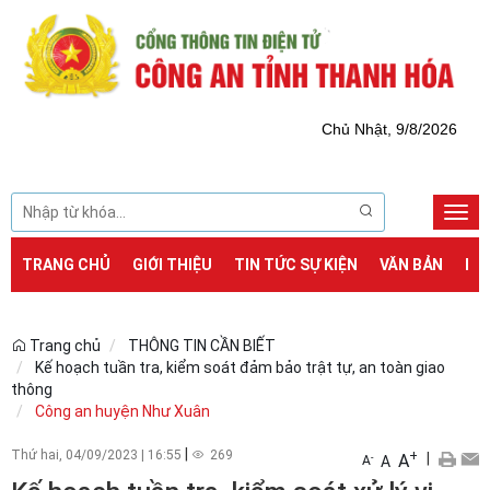
Chủ Nhật, 9/8/2026
Togg
navi
TRANG CHỦ
GIỚI THIỆU
TIN TỨC SỰ KIỆN
VĂN BẢN
DỊ
Trang chủ
THÔNG TIN CẦN BIẾT
Kế hoạch tuần tra, kiểm soát đảm bảo trật tự, an toàn giao
thông
Công an huyện Như Xuân
|
Thứ hai, 04/09/2023
|
16:55
269
+
|
A
-
A
A