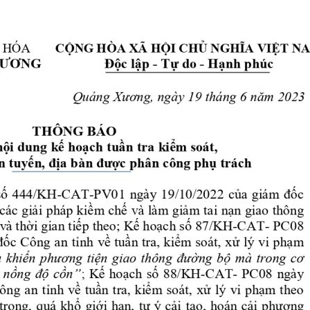
 Đề án 06
Phòng cháy chữa 
gày truyền thống lực lượng An ninh nhân dân (12/7/1946 - 12/7/2026
Tuyển dụng và đà
Chế độ chính sác
Pháp chế
Trật tự, an toàn g
Lĩnh vực khác