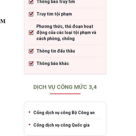
Thông báo truy tìm
cháy
Thông tin đấu thầu
Trang TTĐT Cục CSGT đường bộ
Truy tìm tội phạm
)
o tạo
Thông báo khác
Trang TTĐT Sở Giao thông vận tải tỉnh 
Phương thức, thủ đoạn hoạt
h
Trang TTĐT Cục Đăng kiểm Việt Nam
động của các loại tội phạm và
cách phòng, chống
Thông tin đấu thầu
iao thông
Thông báo khác
DỊCH VỤ CÔNG MỨC 3,4
Cổng dịch vụ công Bộ Công an
Cổng dịch vụ công Quốc gia