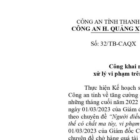
Video clips
Chuyển đổi số và
Kỷ niệm 80 năm N