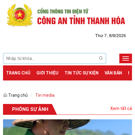
Thứ 7, 8/8/2026
Togg
navi
TRANG CHỦ
GIỚI THIỆU
TIN TỨC SỰ KIỆN
VĂN BẢN
DỊ
Trang chủ
Tin media
Xem tất cả
PHÓNG SỰ ẢNH