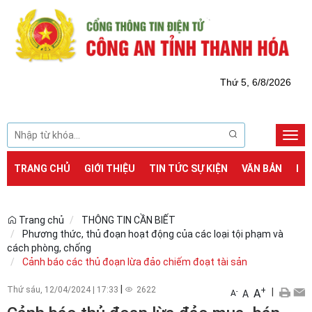
Thứ 5, 6/8/2026
Togg
navi
TRANG CHỦ
GIỚI THIỆU
TIN TỨC SỰ KIỆN
VĂN BẢN
DỊ
Trang chủ
THÔNG TIN CẦN BIẾT
Phương thức, thủ đoạn hoạt động của các loại tội phạm và
cách phòng, chống
Cảnh báo các thủ đoạn lừa đảo chiếm đoạt tài sản
|
Thứ sáu, 12/04/2024
|
17:33
2622
+
|
A
-
A
A