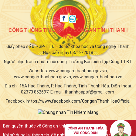
CỔNG THÔNG TIN ĐIỆN TỬ CÔNG AN TỈNH THANH
HÓA
Giấy phép số 05/GP-TTĐT do Sở Khoa học và Công nghệ Thanh
Hoá cấp ngày 03/12/2018
Người chịu trách nhiệm nội dung: Trưởng Ban biên tập Cổng TTĐT
Websites: www.congan.thanhhoa.gov.vn,
www.conganthanhhoa.gov.vn, www.conganthanhhoa.vn
Địa chỉ: 15A Hạc Thành, P. Hạc Thành, Tỉnh Thanh Hóa. Điện thoại:
02373 852697, E-mail: thanhhoapsf@gmail.com
Facebook:
https://www.facebook.com/ConganThanhHoaOfficial
Bản quyền thuộc về Công an tỉnh Thanh Hóa.
Khi sử dụng lại thông tin, đề nghị ghi rõ nguồn "Công an tỉnh Thanh