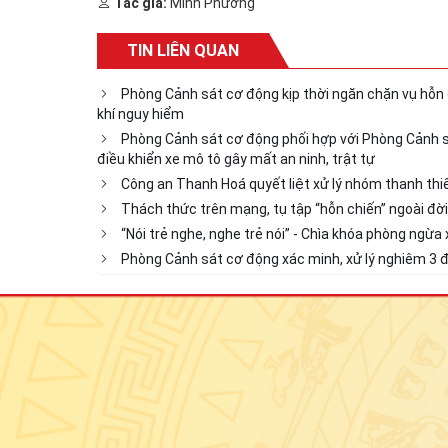
Tác giả:
Minh Phương
TIN LIÊN QUAN
Phòng Cảnh sát cơ động kịp thời ngăn chặn vụ hỗn c
khí nguy hiểm
Phòng Cảnh sát cơ động phối hợp với Phòng Cảnh sát
điều khiển xe mô tô gây mất an ninh, trật tự
Công an Thanh Hoá quyết liệt xử lý nhóm thanh thiế
Thách thức trên mạng, tụ tập “hỗn chiến” ngoài đời
“Nói trẻ nghe, nghe trẻ nói” - Chìa khóa phòng ngừ
Phòng Cảnh sát cơ động xác minh, xử lý nghiêm 3 đ