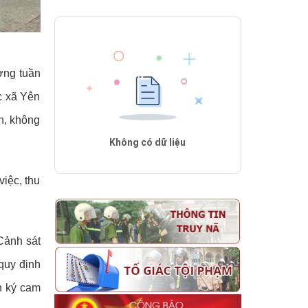
ợng tuần
c xã Yên
n, không
Không có dữ liệu
iệc, thu
Cảnh sát
quy định
nh ký cam