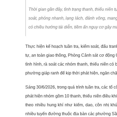
Video clips
Chuyển đổi số và
Thời gian gần đây, tình trạng thanh, thiếu niên
Kỷ niệm 80 năm N
soát, phóng nhanh, lạng lách, đánh võng, mang
có chiều hướng tái diễn, tiềm ẩn nguy cơ gây mất
Thực hiện kế hoạch tuần tra, kiểm soát, đấu tran
tự, an toàn giao thông, Phòng Cảnh sát cơ động
tình hình, rà soát các nhóm thanh, thiếu niên c
phường giáp ranh để kịp thời phát hiện, ngăn chặn
Sáng 30/6/2026, trong quá trình tuần tra, các t
phát hiện nhóm gồm 10 thanh, thiếu niên điều kh
theo nhiều hung khí như kiếm, dao, côn nhị khúc
nhiều tuyến đường thuộc địa bàn các phường Sầm