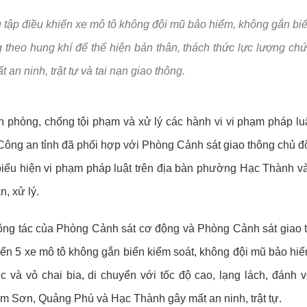
 Đề án 06
Phòng cháy chữa 
 tụ tập điều khiển xe mô tô không đội mũ bảo hiểm, không gắn bi
gày truyền thống lực lượng An ninh nhân dân (12/7/1946 - 12/7/2026
Tuyển dụng và đà
 theo hung khí để thể hiện bản thân, thách thức lực lượng ch
Chế độ chính sác
 an ninh, trật tự và tai nạn giao thông.
Pháp chế
Trật tự, an toàn g
h phòng, chống tội phạm và xử lý các hành vi vi phạm pháp luậ
 Công an tỉnh đã phối hợp với Phòng Cảnh sát giao thông chủ 
Lĩnh vực khác
ó biểu hiện vi phạm pháp luật trên địa bàn phường Hạc Thành và
, xử lý.
ổ công tác của Phòng Cảnh sát cơ động và Phòng Cảnh sát giao 
iển 5 xe mô tô không gắn biển kiểm soát, không đội mũ bảo hi
 và vỏ chai bia, di chuyển với tốc độ cao, lạng lách, đánh v
 Sơn, Quảng Phú và Hạc Thành gây mất an ninh, trật tự.