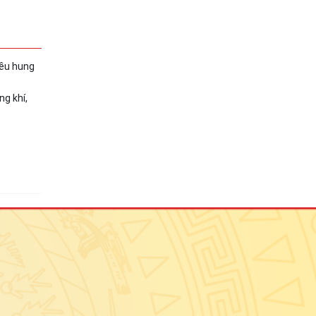
iều hung
g khí,