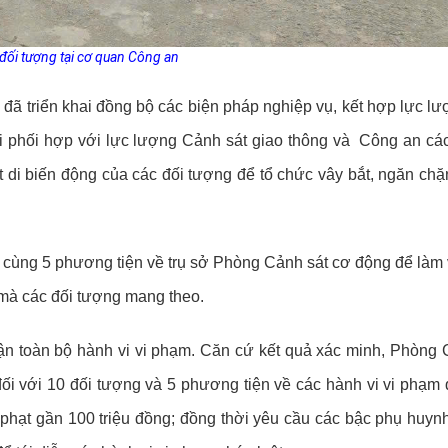
đối tượng tại cơ quan Công an
đã triển khai đồng bộ các biện pháp nghiệp vụ, kết hợp lực lư
hời phối hợp với lực lượng Cảnh sát giao thông và Công an cá
i biến động của các đối tượng để tổ chức vây bắt, ngăn chặ
cùng 5 phương tiện về trụ sở Phòng Cảnh sát cơ động để làm v
 mà các đối tượng mang theo.
ận toàn bộ hành vi vi phạm. Căn cứ kết quả xác minh, Phòng 
ối với 10 đối tượng và 5 phương tiện về các hành vi vi phạm 
xử phạt gần 100 triệu đồng; đồng thời yêu cầu các bậc phụ huy