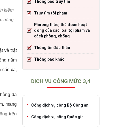
Thông báo truy tìm
cháy
Thông tin đấu thầu
Trang TTĐT Cục CSGT đường bộ
ển kiểm
Truy tìm tội phạm
)
o tạo
Thông báo khác
Trang TTĐT Sở Giao thông vận tải tỉnh 
ức năng
Phương thức, thủ đoạn hoạt
h
Trang TTĐT Cục Đăng kiểm Việt Nam
động của các loại tội phạm và
cách phòng, chống
Thông tin đấu thầu
iao thông
t về trật
Thông báo khác
động nắm
 các xã,
DỊCH VỤ CÔNG MỨC 3,4
thông đã
ểm, mang
Cổng dịch vụ công Bộ Công an
õng trên
Cổng dịch vụ công Quốc gia