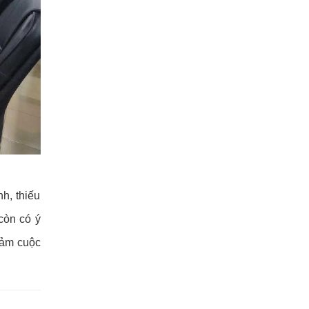
h, thiếu
 còn có ý
đảm cuộc