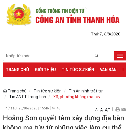
Thứ 7, 8/8/2026
Togg
navi
TRANG CHỦ
GIỚI THIỆU
TIN TỨC SỰ KIỆN
VĂN BẢN
DỊ
Trang chủ
Tin tức sự kiện
Tin An ninh trật tự
Tin ANTT trong tỉnh
Xã, phường không ma túy
|
Thứ sáu, 26/06/2026
|
15:46
43
+
|
A
-
A
A
Hoằng Sơn quyết tâm xây dựng địa bàn
không ma túy từ những việc làm cụ thể