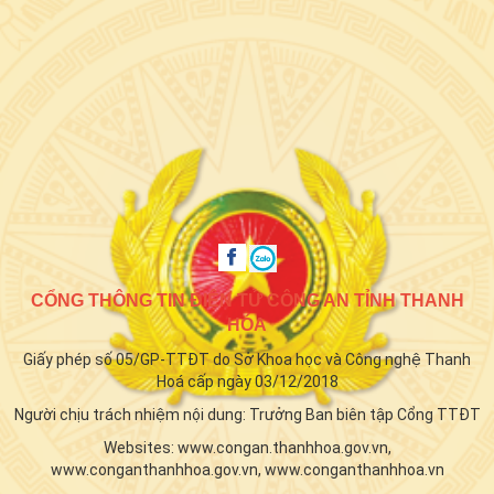
CỔNG THÔNG TIN ĐIỆN TỬ CÔNG AN TỈNH THANH
HÓA
Giấy phép số 05/GP-TTĐT do Sở Khoa học và Công nghệ Thanh
Hoá cấp ngày 03/12/2018
Người chịu trách nhiệm nội dung: Trưởng Ban biên tập Cổng TTĐT
Websites: www.congan.thanhhoa.gov.vn,
www.conganthanhhoa.gov.vn, www.conganthanhhoa.vn