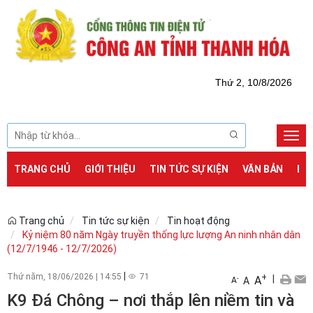
Thứ 2, 10/8/2026
Togg
navi
TRANG CHỦ
GIỚI THIỆU
TIN TỨC SỰ KIỆN
VĂN BẢN
DỊ
Trang chủ
Tin tức sự kiện
Tin hoạt động
Kỷ niệm 80 năm Ngày truyền thống lực lượng An ninh nhân dân
(12/7/1946 - 12/7/2026)
|
Thứ năm, 18/06/2026
|
14:55
71
+
|
A
-
A
A
K9 Đá Chông – nơi thắp lên niềm tin và