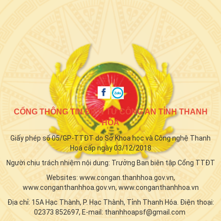
CỔNG THÔNG TIN ĐIỆN TỬ CÔNG AN TỈNH THANH
HÓA
Giấy phép số 05/GP-TTĐT do Sở Khoa học và Công nghệ Thanh
Hoá cấp ngày 03/12/2018
Người chịu trách nhiệm nội dung: Trưởng Ban biên tập Cổng TTĐT
Websites: www.congan.thanhhoa.gov.vn,
www.conganthanhhoa.gov.vn, www.conganthanhhoa.vn
Địa chỉ: 15A Hạc Thành, P. Hạc Thành, Tỉnh Thanh Hóa. Điện thoại:
02373 852697, E-mail: thanhhoapsf@gmail.com