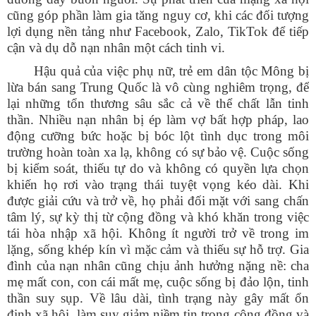
cũng góp phần làm gia tăng nguy cơ, khi các đối tượng
lợi dụng nền tảng như Facebook, Zalo, TikTok để tiếp
cận và dụ dỗ nạn nhân một cách tinh vi.
Hậu quả của việc phụ nữ, trẻ em dân tộc Mông bị
lừa bán sang Trung Quốc là vô cùng nghiêm trọng, để
lại những tổn thương sâu sắc cả về thể chất lẫn tinh
thần. Nhiều nạn nhân bị ép làm vợ bất hợp pháp, lao
động cưỡng bức hoặc bị bóc lột tình dục trong môi
trường hoàn toàn xa lạ, không có sự bảo vệ. Cuộc sống
bị kiểm soát, thiếu tự do và không có quyền lựa chọn
khiến họ rơi vào trạng thái tuyệt vọng kéo dài. Khi
được giải cứu và trở về, họ phải đối mặt với sang chấn
tâm lý, sự kỳ thị từ cộng đồng và khó khăn trong việc
tái hòa nhập xã hội. Không ít người trở về trong im
lặng, sống khép kín vì mặc cảm và thiếu sự hỗ trợ. Gia
đình của nạn nhân cũng chịu ảnh hưởng nặng nề: cha
mẹ mất con, con cái mất mẹ, cuộc sống bị đảo lộn, tinh
thần suy sụp. Về lâu dài, tình trạng này gây mất ổn
định xã hội, làm suy giảm niềm tin trong cộng đồng và