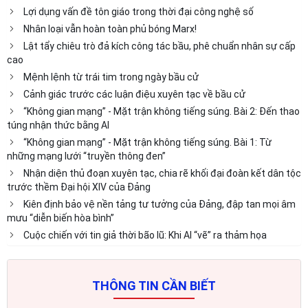
Lợi dụng vấn đề tôn giáo trong thời đại công nghệ số
Nhân loại vẫn hoàn toàn phủ bóng Marx!
Lật tẩy chiêu trò đả kích công tác bầu, phê chuẩn nhân sự cấp
cao
Mệnh lệnh từ trái tim trong ngày bầu cử
Cảnh giác trước các luận điệu xuyên tạc về bầu cử
“Không gian mạng” - Mặt trận không tiếng súng. Bài 2: Đến thao
túng nhận thức bằng AI
“Không gian mạng” - Mặt trận không tiếng súng. Bài 1: Từ
những mạng lưới “truyền thông đen”
Nhận diện thủ đoạn xuyên tạc, chia rẽ khối đại đoàn kết dân tộc
trước thềm Đại hội XIV của Đảng
Kiên định bảo vệ nền tảng tư tưởng của Đảng, đập tan mọi âm
mưu “diễn biến hòa bình”
Cuộc chiến với tin giả thời bão lũ: Khi AI “vẽ” ra thảm họa
THÔNG TIN CẦN BIẾT