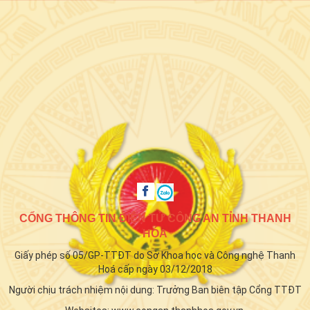
CỔNG THÔNG TIN ĐIỆN TỬ CÔNG AN TỈNH THANH
HÓA
Giấy phép số 05/GP-TTĐT do Sở Khoa học và Công nghệ Thanh
Hoá cấp ngày 03/12/2018
Người chịu trách nhiệm nội dung: Trưởng Ban biên tập Cổng TTĐT