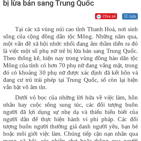
bị lừa bán sang Trung Quốc
Chia sẻ
Lưu
Tại các xã vùng núi cao tỉnh Thanh Hoá, nơi sinh
sống của cộng đồng dân tộc Mông. Những năm qua,
một vấn đề xã hội nhức nhối đang âm thầm diễn ra đó
là việc một số phụ nữ trẻ bị lừa bán sang Trung Quốc.
Theo thống kê, hiện nay trong vùng đồng bào dân tộc
Mông của tỉnh có hơn 70 phụ nữ đang vắng mặt, trong
đó có khoảng 30 phụ nữ được xác định đã kết hôn và
đang cư trú trái phép tại Trung Quốc, số còn lại hiện
vẫn bặt vô âm tín.
Dưới vỏ bọc của những lời hứa về việc làm, hôn
nhân hay cuộc sống sung túc, các đối tượng buôn
người đã lợi dụng sự nhẹ dạ và thiếu hiểu biết của
người dân để thực hiện hành vi phi pháp. Các đối
tượng buôn người thường giả danh người yêu, bạn bè
hoặc môi giới việc làm. Chúng tiếp cận nạn nhân qua
mạng xã hội, các phiên chợ hoặc thông qua người