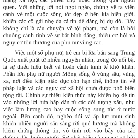
quen. Với những lời nói ngọt ngào, chúng vẽ ra viễn
cảnh về một cuộc sống tốt đẹp ở bên kia biên giới,
khiến các cô gái nhẹ dạ cả tin dễ dàng bị dụ dỗ. Đây
không chỉ là câu chuyện về tội phạm, mà còn là hồi
chuông cảnh tỉnh về sự bất bình đẳng, thiếu cơ hội và
nguy cơ tổn thương của phụ nữ vùng cao.
Việc một số phụ nữ, trẻ em bị lừa bán sang Trung
Quốc xuất phát từ nhiều nguyên nhân, trong đó nổi bật
là sự thiếu hiểu biết và hoàn cảnh kinh tế khó khăn.
Phần lớn phụ nữ người Mông sống ở vùng sâu, vùng
xa, nơi điều kiện giáo dục còn hạn chế, thông tin về
pháp luật và các nguy cơ xã hội chưa được phổ biến
rộng rãi. Chính sự thiếu kiến thức này khiến họ dễ tin
vào những lời hứa hấp dẫn từ các đối tượng xấu, như
việc làm lương cao hay cuộc sống sung túc ở nước
ngoài. Bên cạnh đó, nghèo đói và áp lực mưu sinh
khiến nhiều người sẵn sàng rời quê hương mà không
kiểm chứng thông tin, vô tình rơi vào bẫy của các
đường dây buôn người. Sự phát triển của mạng xã hội