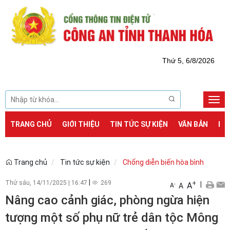
Thứ 5, 6/8/2026
Togg
navi
TRANG CHỦ
GIỚI THIỆU
TIN TỨC SỰ KIỆN
VĂN BẢN
DỊ
Trang chủ
Tin tức sự kiện
Chống diễn biến hòa bình
|
Thứ sáu, 14/11/2025
|
16:47
269
+
|
A
-
A
A
Nâng cao cảnh giác, phòng ngừa hiện
tượng một số phụ nữ trẻ dân tộc Mông