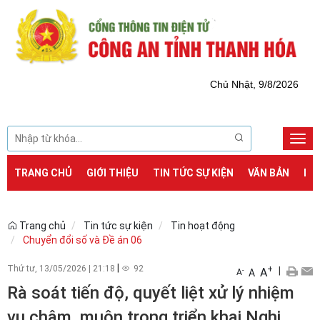
Chủ Nhật, 9/8/2026
Togg
navi
TRANG CHỦ
GIỚI THIỆU
TIN TỨC SỰ KIỆN
VĂN BẢN
DỊ
Trang chủ
Tin tức sự kiện
Tin hoạt động
Chuyển đổi số và Đề án 06
|
Thứ tư, 13/05/2026
|
21:18
92
+
|
A
-
A
A
Rà soát tiến độ, quyết liệt xử lý nhiệm
vụ chậm, muộn trong triển khai Nghị