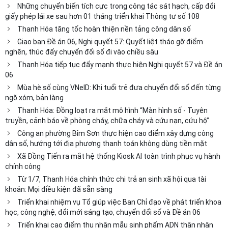
Những chuyển biến tích cực trong công tác sát hạch, cấp đổi
giấy phép lái xe sau hơn 01 tháng triển khai Thông tư số 108
Thanh Hóa tăng tốc hoàn thiện nền tảng công dân số
Giao ban Đề án 06, Nghị quyết 57: Quyết liệt tháo gỡ điểm
nghẽn, thúc đẩy chuyển đổi số đi vào chiều sâu
Thanh Hóa tiếp tục đẩy mạnh thực hiện Nghị quyết 57 và Đề án
06
Mùa hè số cùng VNeID: Khi tuổi trẻ đưa chuyển đổi số đến từng
ngõ xóm, bản làng
Thanh Hóa: Đồng loạt ra mắt mô hình “Màn hình số - Tuyên
truyền, cảnh báo về phòng cháy, chữa cháy và cứu nạn, cứu hộ”
Công an phường Bỉm Sơn thực hiện cao điểm xây dựng công
dân số, hướng tới địa phương thanh toán không dùng tiền mặt
Xã Đồng Tiến ra mắt hệ thống Kiosk AI toàn trình phục vụ hành
chính công
Từ 1/7, Thanh Hóa chính thức chi trả an sinh xã hội qua tài
khoản: Mọi điều kiện đã sẵn sàng
Triển khai nhiệm vụ Tổ giúp việc Ban Chỉ đạo về phát triển khoa
học, công nghệ, đổi mới sáng tạo, chuyển đổi số và Đề án 06
Triển khai cao điểm thu nhận mẫu sinh phẩm ADN thân nhân