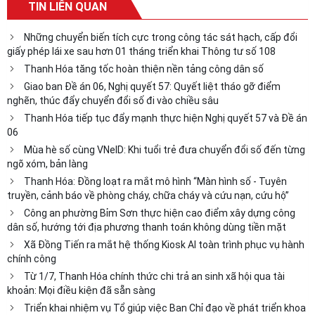
TIN LIÊN QUAN
Những chuyển biến tích cực trong công tác sát hạch, cấp đổi
giấy phép lái xe sau hơn 01 tháng triển khai Thông tư số 108
Thanh Hóa tăng tốc hoàn thiện nền tảng công dân số
Giao ban Đề án 06, Nghị quyết 57: Quyết liệt tháo gỡ điểm
nghẽn, thúc đẩy chuyển đổi số đi vào chiều sâu
Thanh Hóa tiếp tục đẩy mạnh thực hiện Nghị quyết 57 và Đề án
06
Mùa hè số cùng VNeID: Khi tuổi trẻ đưa chuyển đổi số đến từng
ngõ xóm, bản làng
Thanh Hóa: Đồng loạt ra mắt mô hình “Màn hình số - Tuyên
truyền, cảnh báo về phòng cháy, chữa cháy và cứu nạn, cứu hộ”
Công an phường Bỉm Sơn thực hiện cao điểm xây dựng công
dân số, hướng tới địa phương thanh toán không dùng tiền mặt
Xã Đồng Tiến ra mắt hệ thống Kiosk AI toàn trình phục vụ hành
chính công
Từ 1/7, Thanh Hóa chính thức chi trả an sinh xã hội qua tài
khoản: Mọi điều kiện đã sẵn sàng
Triển khai nhiệm vụ Tổ giúp việc Ban Chỉ đạo về phát triển khoa