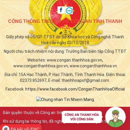
CỔNG THÔNG TIN ĐIỆN TỬ CÔNG AN TỈNH THANH
HÓA
Giấy phép số 05/GP-TTĐT do Sở Khoa học và Công nghệ Thanh
Hoá cấp ngày 03/12/2018
Người chịu trách nhiệm nội dung: Trưởng Ban biên tập Cổng TTĐT
Websites: www.congan.thanhhoa.gov.vn,
www.conganthanhhoa.gov.vn, www.conganthanhhoa.vn
Địa chỉ: 15A Hạc Thành, P. Hạc Thành, Tỉnh Thanh Hóa. Điện thoại:
02373 852697, E-mail: thanhhoapsf@gmail.com
Facebook:
https://www.facebook.com/ConganThanhHoaOfficial
Bản quyền thuộc về Công an tỉnh Thanh Hóa.
Khi sử dụng lại thông tin, đề nghị ghi rõ nguồn "Công an tỉnh Thanh
Hóa"
Đã kết nối EMC