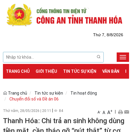
Thứ 7, 8/8/2026
Togg
navi
TRANG CHỦ
GIỚI THIỆU
TIN TỨC SỰ KIỆN
VĂN BẢN
DỊ
Trang chủ
Tin tức sự kiện
Tin hoạt động
Chuyển đổi số và Đề án 06
|
Thứ năm, 28/05/2026
|
20:11
84
+
|
A
-
A
A
Thanh Hóa: Chi trả an sinh không dùng
tiền mặt, cần tháo gỡ “nút thắt” từ cơ