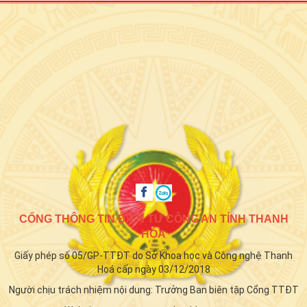
CỔNG THÔNG TIN ĐIỆN TỬ CÔNG AN TỈNH THANH
HÓA
Giấy phép số 05/GP-TTĐT do Sở Khoa học và Công nghệ Thanh
Hoá cấp ngày 03/12/2018
Người chịu trách nhiệm nội dung: Trưởng Ban biên tập Cổng TTĐT