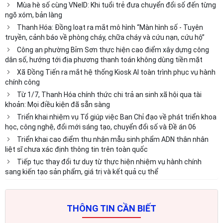
Mùa hè số cùng VNeID: Khi tuổi trẻ đưa chuyển đổi số đến từng
ngõ xóm, bản làng
Thanh Hóa: Đồng loạt ra mắt mô hình “Màn hình số - Tuyên
truyền, cảnh báo về phòng cháy, chữa cháy và cứu nạn, cứu hộ”
Công an phường Bỉm Sơn thực hiện cao điểm xây dựng công
dân số, hướng tới địa phương thanh toán không dùng tiền mặt
Xã Đồng Tiến ra mắt hệ thống Kiosk AI toàn trình phục vụ hành
chính công
Từ 1/7, Thanh Hóa chính thức chi trả an sinh xã hội qua tài
khoản: Mọi điều kiện đã sẵn sàng
Triển khai nhiệm vụ Tổ giúp việc Ban Chỉ đạo về phát triển khoa
học, công nghệ, đổi mới sáng tạo, chuyển đổi số và Đề án 06
Triển khai cao điểm thu nhận mẫu sinh phẩm ADN thân nhân
liệt sĩ chưa xác định thông tin trên toàn quốc
Tiếp tục thay đổi tư duy từ thực hiện nhiệm vụ hành chính
sang kiến tạo sản phẩm, giá trị và kết quả cụ thể
THÔNG TIN CẦN BIẾT