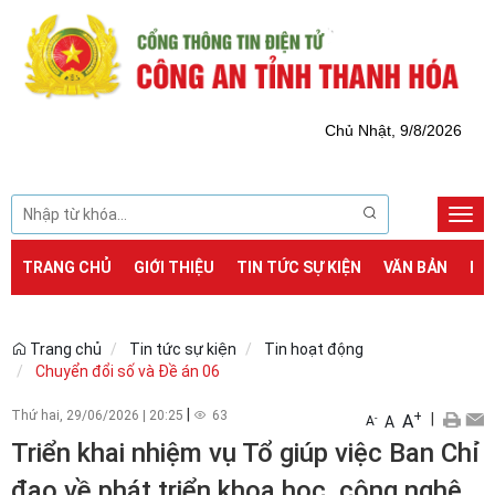
Chủ Nhật, 9/8/2026
Togg
navi
TRANG CHỦ
GIỚI THIỆU
TIN TỨC SỰ KIỆN
VĂN BẢN
DỊ
Trang chủ
Tin tức sự kiện
Tin hoạt động
Chuyển đổi số và Đề án 06
|
Thứ hai, 29/06/2026
|
20:25
63
+
|
A
-
A
A
Triển khai nhiệm vụ Tổ giúp việc Ban Chỉ
đạo về phát triển khoa học, công nghệ,